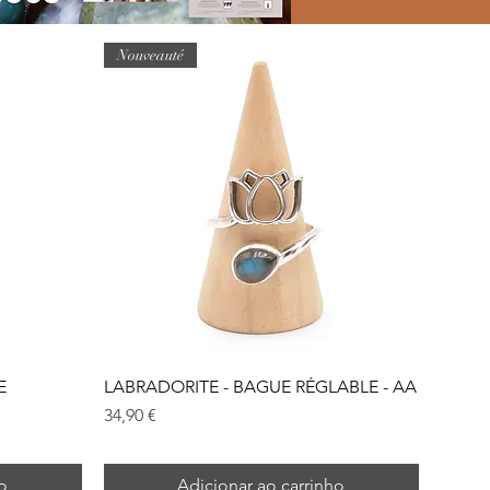
Nouveauté
E
LABRADORITE - BAGUE RÉGLABLE - AA
Preço
34,90 €
o
Adicionar ao carrinho