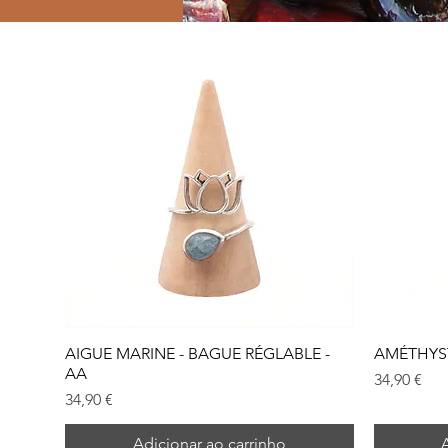
AIGUE MARINE - BAGUE RÉGLABLE -
AMÉTHYST
AA
Preço
34,90 €
Preço
34,90 €
Adicionar ao carrinho