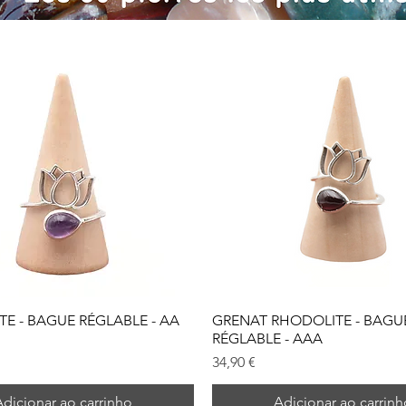
E - BAGUE RÉGLABLE - AA
GRENAT RHODOLITE - BAGU
RÉGLABLE - AAA
Preço
34,90 €
Adicionar ao carrinho
Adicionar ao carrinh