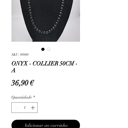
SKU: 99988
ONYX - COLLIER 50CM -
A
Preço
36,90 €
Quantidade
*
Adicionar ao carrinho