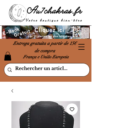
Entrega gratuita a partir de 15€
de compra
França e União Europeia