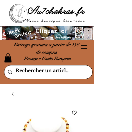
Entrega gratuita a partir de 15€
de compra
França e União Europeia