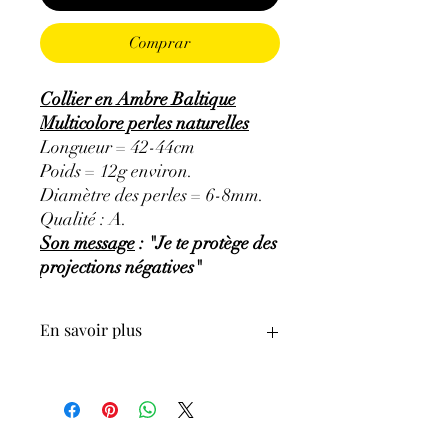
Comprar
Collier en Ambre Baltique
Multicolore perles naturelles
Longueur = 42-44cm
Poids = 12g environ.
Diamètre des perles = 6-8mm.
Qualité : A.
Son message
: "Je te protège des
projections négatives"
En savoir plus
GÉNÉRALITÉS
:
•
Couleurs
:
reflet jaune doré et brun.
•
Provenances
:
Afrique du Sud.
•
Signes Astrologiques
:
Gémeaux,