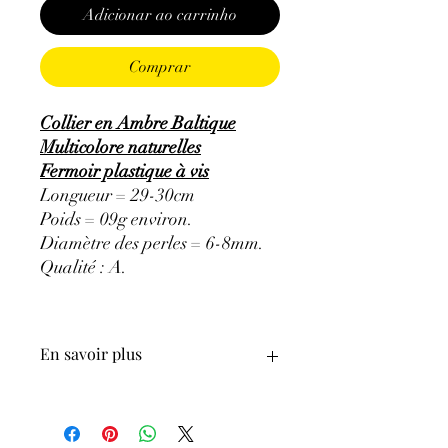
Adicionar ao carrinho
Comprar
Collier en Ambre Baltique
Multicolore naturelles
Fermoir plastique à vis
Longueur = 29-30cm
Poids = 09g environ.
Diamètre des perles = 6-8mm.
Qualité : A.
En savoir plus
GÉNÉRALITÉS
:
•
Couleurs
:
reflet jaune doré et brun.
•
Provenances
:
Afrique du Sud.