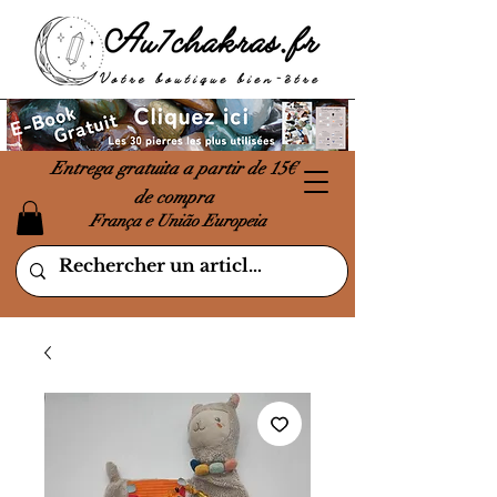
Entrega gratuita a partir de 15€
de compra
França e União Europeia