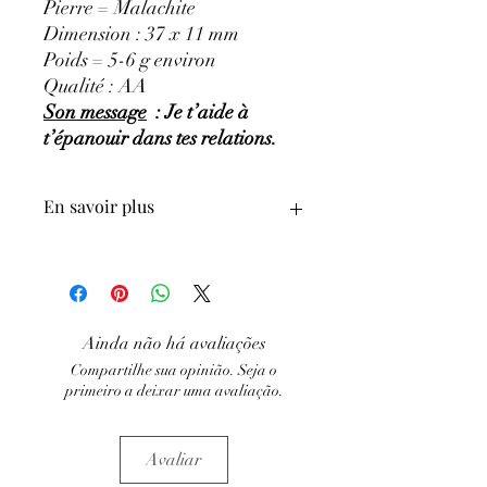
Pierre = Malachite
Dimension : 37 x 11 mm
Poids = 5-6 g environ
Qualité : AA
Son message
: Je t’aide à
t’épanouir dans tes relations.
En savoir plus
GÉNÉRALITÉS
:
•
Couleurs
:
vert clair à vert très foncé.
•
Provenances
:
Congo.
•
Chakras
:
chakra principal : Cœur, et
Ainda não há avaliações
secondaires : Gorge, Sacré.
Compartilhe sua opinião. Seja o
•
Signes Astrologiques
:
Gémeaux,
primeiro a deixar uma avaliação.
Vierge et Capricorne.
•
Étymologie
:
vient du mot grec
'Malachos' qui signifie 'Pierre douce'
Avaliar
•
Symbolique
:
la créativité et le
changement.