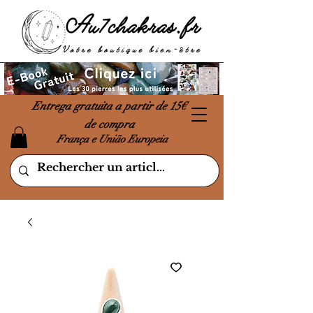
Entrega gratuita a partir de 15€
de compra
França e União Europeia