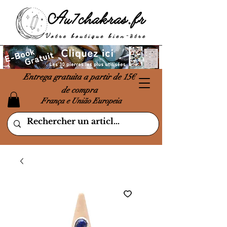
Entrega gratuita a partir de 15€
de compra
França e União Europeia