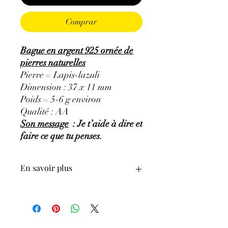
Comprar
Bague en argent 925 ornée de
pierres naturelles
Pierre = Lapis-lazuli
Dimension : 37 x 11 mm
Poids = 5-6 g environ
Qualité : AA
Son message
: Je t’aide à dire et
faire ce que tu penses.
En savoir plus
GÉNÉRALITÉS
:
•
Couleurs
:
plusieurs nuances de bleu,
bleu indigo à bleu violet.
•
Provenances
:
Afghanistan.