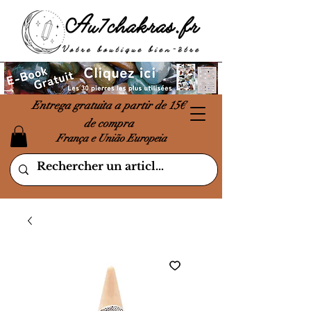
Entrega gratuita a partir de 15€
de compra
França e União Europeia