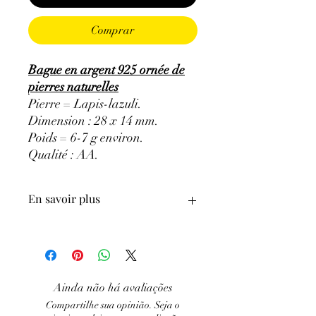
Comprar
Bague en argent 925 ornée de
pierres naturelles
Pierre = Lapis-lazuli.
Dimension : 28 x 14 mm.
Poids = 6-7 g environ.
Qualité : AA.
En savoir plus
GÉNÉRALITÉS
:
•
Couleurs
:
plusieurs nuances de bleu,
bleu indigo à bleu violet.
•
Provenances
:
Afghanistan.
Ainda não há avaliações
•
Chakras
:
3ème œil, gorge.
Compartilhe sua opinião. Seja o
•
Signes Astrologiques
:
Sagittaire,