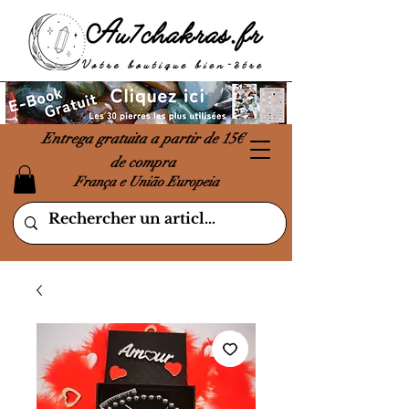
Entrega gratuita a partir de 15€
de compra
França e União Europeia