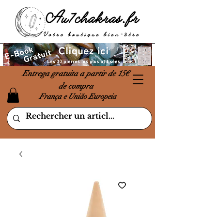
Entrega gratuita a partir de 15€
de compra
França e União Europeia