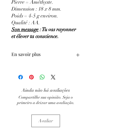
Pierre = Améthyste.
Dimension : 18 x 8 mm.
Poids = 4-5 g environ.
Qualité : AA.
Son message
: Tu vas rayonner
et élever ta conscience.
En savoir plus
GÉNÉRALITÉS
:
•
Couleurs
:
Mauve pâle à violet.
•
Provenances
:
Brésil.
•
Chakras
:
3ème œil (6ème chakra) -
Ainda não há avaliações
couronne (7ème chakra).
Compartilhe sua opinião. Seja o
•
Signes astrologiques
:
Vierge,
primeiro a deixar uma avaliação.
Sagittaire, Verseaux, Poissons,
Capricorne.
•
Symbolique
:
Sagesse et Force.
Avaliar
PROPRIÉTÉS
:
⇒
Sur le plan physique
: