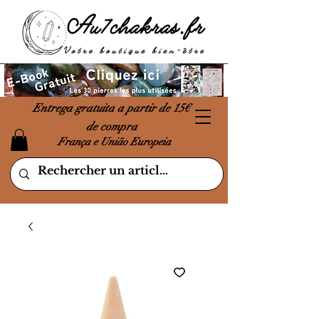
Entrega gratuita a partir de 15€
de compra
França e União Europeia