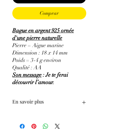
Comprar
Bague en argent 925 ornée
d'une pierre naturelle
Pierre = Aigue marine
Dimension : 18 x 14 mm
Poids = 3-4 g environ
Qualité : AA
Son message
: Je te ferai
découvrir l’amour.
En savoir plus
GÉNÉRALITÉS
:
•
Couleurs
:
bleu clair très pâle à bleu
clair soutenu, voir vert d’eau.
•
Provenances
:
États-Unis, Mexique,