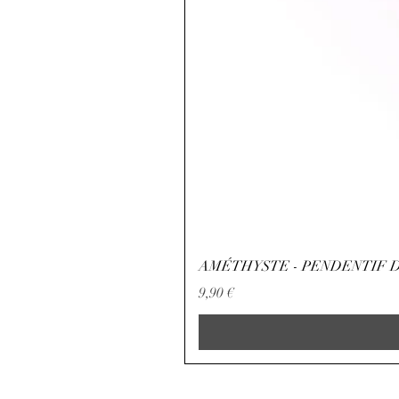
AMÉTHYSTE - PENDENTIF D
Precio
9,90 €