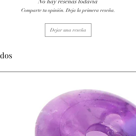
No hay reseñas todavía
· Utile pour aider à lu
l’aventurine verte.
Comparte tu opinión. Deja la primera reseña.
⇒
Sur le plan émotionn
· Pierre apaisante et pr
influences négatives.
Dejar una reseña
· Aide à donner du cou
· Aide précieuse pour 
schémas mentaux.
ados
· Pierre d’ouverture d’
· Aide à la stabilité, la
· Stimule et consolide n
travail en groupe, car 
la solidarité.
⇒
Sur le plan spirituel
· Elle aide à la concen
· Ouvre le troisième œi
frontal. Si association
chakra du cœur, ou une
chakra.
ATTENTION, l'utilisa
n'exclut en aucun cas l
la consultation d'un m