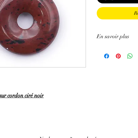
R
En savoir plus
GÉNÉRALITÉS
:
•
Couleurs
:
bleu à bleu
•
Provenances
:
Brésil.
•
Signes Astrologiques
Poissons.
•
Chakras
:
3e œil
•
Étymologie
:
le nom S
ur cordon ciré noir
•
Symbole
:
L’énergie 
PROPRIÉTÉS
:
⇒
Sur le plan physiqu
· Aide à apaiser les pr
hauteur du cœur en col
· Bon stimulant des fon
· Aide à renforcer la t