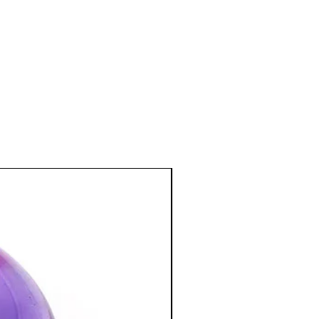
tter contre l’eczéma en association avec
el et mental
:
otectrice : protection contre les
rage et à supprimer les angoisses.
accéder au détachement de vieux
esprit au monde.
 fidélité, et apporte confiance en soi.
otre pensée logique. · Utile pour un
suscite la camaraderie, l’harmonie et
:
tration et favorise à la méditation.
l en permettant d’éveiller le chakra
 avec une pierre verte : ouverture du
 pierre orange : ouverture du second
tion des Minéraux en Lithothérapie
a poursuite d'un traitement médical et
édecin. C'est un complément