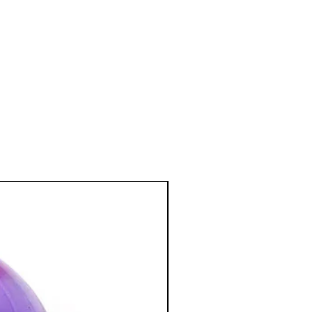
tionnement des organes digestifs.
e et émotionnel
:
qui apporte un certain équilibre à la
té envers soi•même.
ituations difficiles, développe un
 permet de vivre le moment présent
e confiance en soi.
onnes qui ont peur de la mort ou peur
émotivité.
:
itiative, favorise les qualités
pour ceux qui veulent concrétiser un
les idées en action.
.
tion des Minéraux en Lithothérapie
a poursuite d'un traitement médical et
édecin. C'est un complément