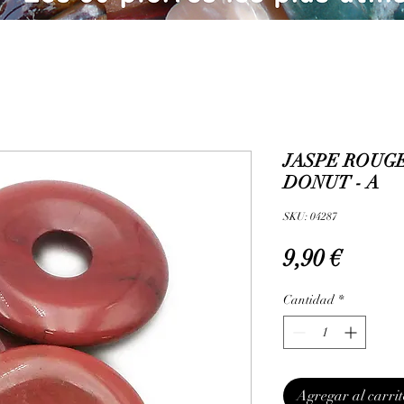
JASPE ROUGE
DONUT - A
SKU: 04287
Precio
9,90 €
Cantidad
*
Agregar al carrit