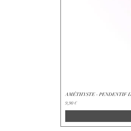
AMÉTHYSTE - PENDENTIF D
Precio
9,90 €