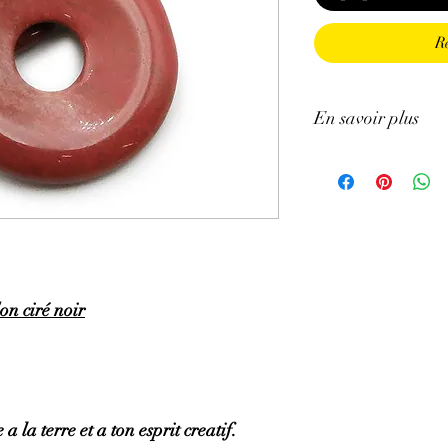
R
En savoir plus
GÉNÉRALITÉS
:
•
Couleurs
:
rouge briq
•
Provenances
:
Afriqu
•
Chakras
:
Racine.
•
Signes Astrologiques
•
Symbolique
:
Équilibr
PROPRIÉTÉS
:
on ciré noir
⇒
Sur le plan physiqu
• Apporte vitalité et 
• Améliore la circulati
lourdes.
• Aide à la régulation
douloureuses, ménopaus
 a la terre et a ton esprit creatif.
stimule les organes sex