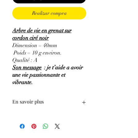
Realizar compra
Arbre de vie en grenat sur
cordon ciré noir
Dimension = 40mm
Poids = 10 g environ.
Qualité : A
Son message
: je t’aide a avoir
une vie passionnante et
vibrante.
En savoir plus
GÉNÉRALITÉS
:
•
Couleurs
:
Rouge à Brun.
•
Provenances
:
Pakistan.
•
Chakra
:
Plexus solaire, Sacré.