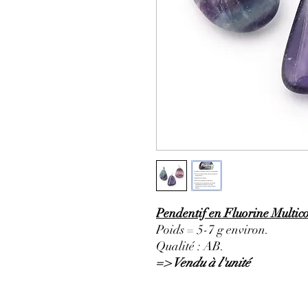
Pendentif en Fluorine Multico
Poids = 5-7 g environ.
Qualité : AB.
=> Vendu à l'unité