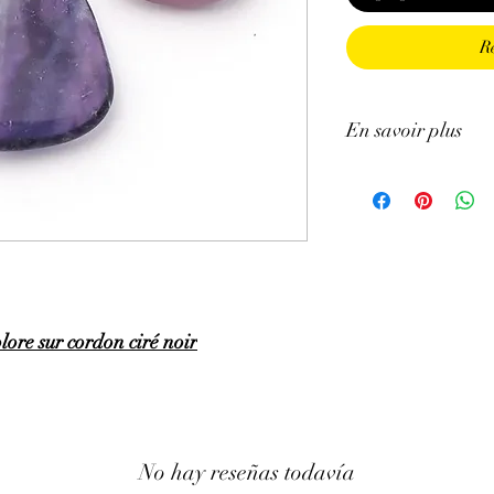
R
En savoir plus
ATTENTION, l'utilisa
n'exclut en aucun cas l
la consultation d'un m
lore sur cordon ciré noir
No hay reseñas todavía