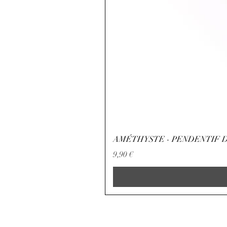
AMÉTHYSTE - PENDENTIF D
Precio
9,90 €