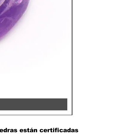
RHODOCHROSITE - 8MM 
Precio
39,90 €
edras están certificadas