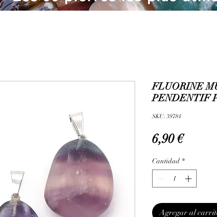
FLUORINE M
PENDENTIF P
SKU: 39784
Precio
6,90 €
Cantidad
*
Agregar al carrit