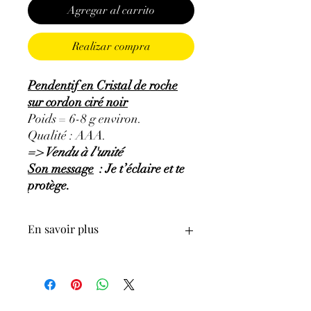
Agregar al carrito
Realizar compra
Pendentif en Cristal de roche
sur cordon ciré noir
Poids = 6-8 g environ.
Qualité : AAA.
=> Vendu à l'unité
Son message
: Je t’éclaire et te
protège.
En savoir plus
GÉNÉRALITÉS
:
•
Couleurs
:
incolore et transparent.
•
Provenances
:
Brésil.