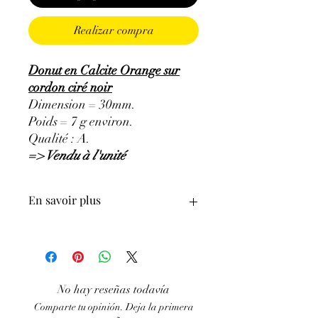
Realizar compra
Donut en Calcite Orange sur
cordon ciré noir
Dimension = 30mm.
Poids = 7 g environ.
Qualité : A.
=> Vendu à l'unité
En savoir plus
GÉNÉRALITÉS
:
•
Couleurs
:
bleu à bleu foncé, bleu-gris,
bleu-violacé.
•
Provenances
:
Brésil.
No hay reseñas todavía
•
Signes Astrologiques
:
Vierge, Balance,
Comparte tu opinión. Deja la primera
Sagittaire, Poissons.