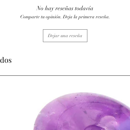
• Tonifie et protège le f
No hay reseñas todavía
• Stimule la pousse des
hormones.
Comparte tu opinión. Deja la primera reseña.
• Action sur les baisses
⇒
Sur le plan émotionn
• Apaise lors de moment
Dejar una reseña
• Pierre de la plénitud
aux hyperactifs et aux 
• Contribue à un somme
cauchemar.
ados
• Aide à se détacher des
• L’améthyste est utili
(alcool, drogue, tabac
• Posée dans une cham
ambiance calme et dét
⇒
Sur le plan
spirituel
• Elle favorise l’élévat
méditation, l’intuition, 
ATTENTION, l'utilisa
n'exclut en aucun cas l
la consultation d'un m