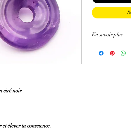
R
En savoir plus
GÉNÉRALITÉS
:
•
Couleurs
:
Mauve pâle 
•
Provenances
:
Malaw
•
Chakras
:
3ème œil (
chakra).
•
Signes astrologiques
Poissons, Capricorne.
 ciré noir
•
Symbolique
:
Sagesse
PROPRIÉTÉS
:
⇒
Sur le plan physiqu
• Efficace pour soulage
brûlures, l’eczéma.
• Aide pour les trouble
 et élever ta conscience.
circulation sanguine ma