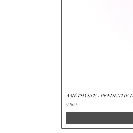
AMÉTHYSTE - PENDENTIF D
Precio
9,90 €