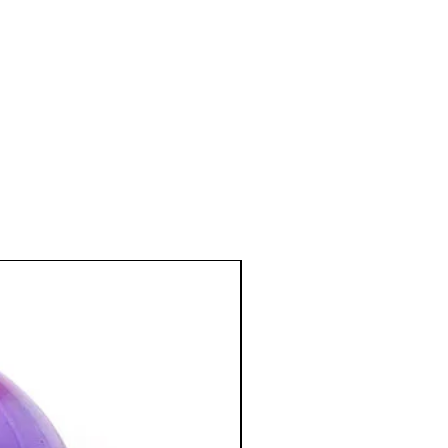
oie, les glandes.
 cheveux, le métabolisme et les
 de tension artérielle, sur l’anémie.
el et mental
:
s d'angoisse, de stress, de colères.
e et qui convient tout particulièrement
stressés.
il calme et profond, sans
 futilités matérielles.
sée pour combattre les intoxications
…)
bre à coucher ; apporte une
endue.
:
ion spirituelle, la concentration, la
la créativité et la visualisation.
tion des Minéraux en Lithothérapie
a poursuite d'un traitement médical et
édecin. C'est un complément.