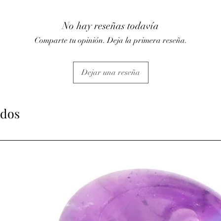
• Stimule la pousse des
hormones.
• Action sur les baisses
No hay reseñas todavía
⇒
Sur le plan émotionn
Comparte tu opinión. Deja la primera reseña.
• Apaise lors de moment
• Pierre de la plénitud
aux hyperactifs et aux 
Dejar una reseña
• Contribue à un somme
cauchemar.
• Aide à se détacher des
• L’améthyste est utili
ados
(alcool, drogue, tabac
• Posée dans une cham
ambiance calme et dét
⇒
Sur le plan
spirituel
• Elle favorise l’élévat
méditation, l’intuition, 
ATTENTION, l'utilisa
n'exclut en aucun cas l
la consultation d'un m