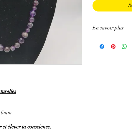
R
En savoir plus
GÉNÉRALITÉS
:
•
Couleurs
:
Mauve pâle 
•
Provenances
:
Brésil.
•
Chakras
:
3ème œil (
chakra).
•
Signes astrologiques
Poissons, Capricorne.
•
Symbolique
:
Sagesse
PROPRIÉTÉS
:
turelles
⇒
Sur le plan physiqu
• Efficace pour soulage
brûlures, l’eczéma.
t 6mm.
• Aide pour les trouble
circulation sanguine ma
 et élever ta conscience.
• Tonifie et protège le f