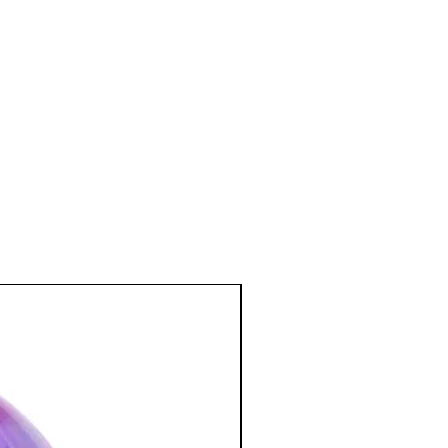
 cheveux, le métabolisme et les
 de tension artérielle, sur l’anémie.
el et mental
:
s d'angoisse, de stress, de colères.
e et qui convient tout particulièrement
stressés.
il calme et profond, sans
 futilités matérielles.
sée pour combattre les intoxications
…)
bre à coucher ; apporte une
endue.
:
ion spirituelle, la concentration, la
la créativité et la visualisation.
tion des Minéraux en Lithothérapie
a poursuite d'un traitement médical et
édecin. C'est un complément.