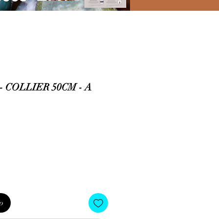
 COLLIER 50CM - A
io
o