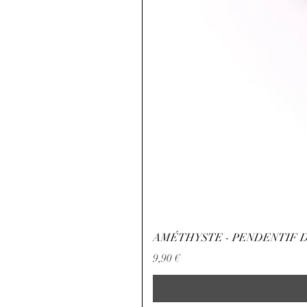
AMÉTHYSTE - PENDENTIF D
Precio
9,90 €