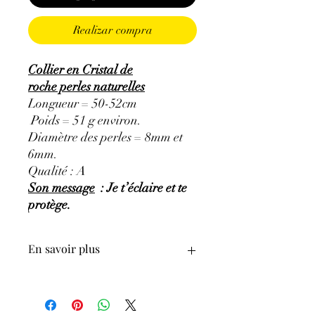
Realizar compra
Collier en Cristal de
roche perles naturelles
Longueur = 50-52cm
Poids = 51 g environ.
Diamètre des perles = 8mm et
6mm.
Qualité : A
Son message
: Je t’éclaire et te
protège.
En savoir plus
GÉNÉRALITÉS
:
•
Couleurs
:
incolore et transparent.