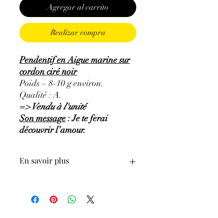
Agregar al carrito
Realizar compra
Pendentif en Aigue marine sur
cordon ciré noir
Poids = 8-10 g environ.
Qualité : A.
=> Vendu à l'unité
Son message
: Je te ferai
découvrir l’amour.
En savoir plus
GÉNÉRALITÉS
:
•
Couleurs
:
bleu clair très pâle à bleu
clair soutenu, voir vert d’eau.
•
Provenances
:
États-Unis, Mexique,