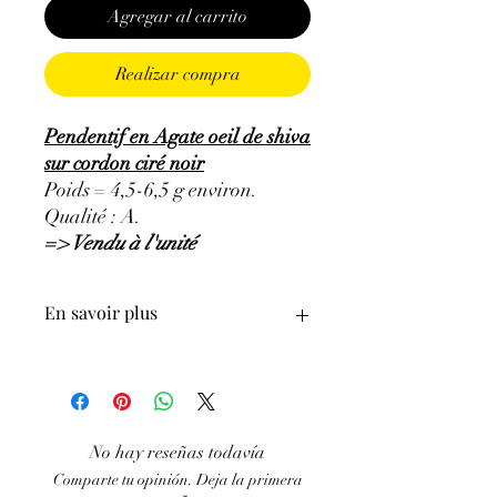
Agregar al carrito
Realizar compra
Pendentif en Agate oeil de shiva
sur cordon ciré noir
Poids = 4,5-6,5 g environ.
Qualité : A.
=> Vendu à l'unité
En savoir plus
ATTENTION, l'utilisation des
Minéraux en Lithothérapie n'exclut en
aucun cas la poursuite d'un traitement
médical et la consultation d'un médecin.
No hay reseñas todavía
C'est un complément.
Comparte tu opinión. Deja la primera