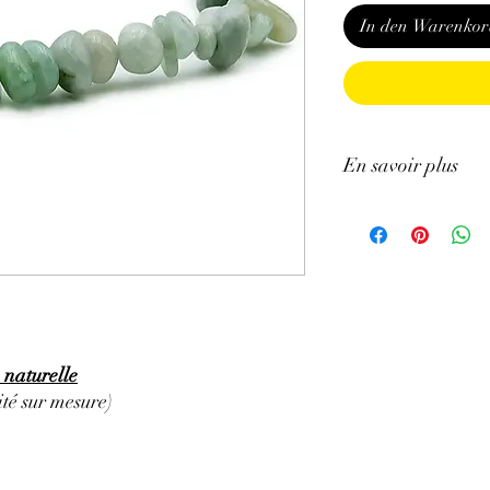
In den Warenkor
En savoir plus
ATTENTION, l'utilisa
n'exclut en aucun cas l
la consultation d'un m
 naturelle
té sur mesure)