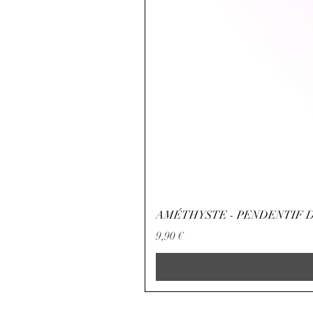
AMÉTHYSTE - PENDENTIF D
Preis
9,90 €