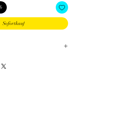
b
Sofortkauf
tion des Minéraux en Lithothérapie
a poursuite d'un traitement médical et
édecin. C'est un complément.