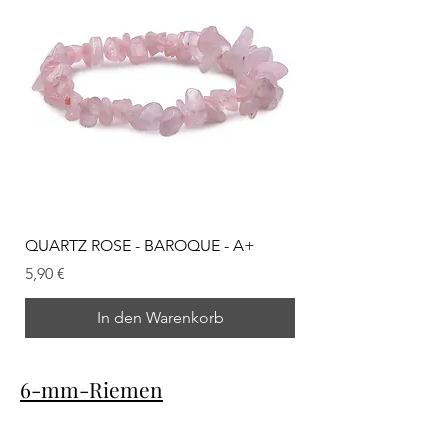
QUARTZ ROSE - BAROQUE - A+
Preis
5,90 €
In den Warenkorb
Nouveauté
6-mm-Riemen