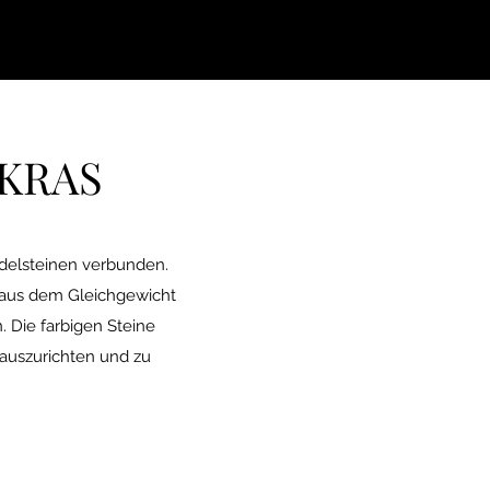
In den Warenkorb
In den Warenkorb
Nicht verfügbar
AKRAS
Edelsteinen verbunden.
t aus dem Gleichgewicht
. Die farbigen Steine
auszurichten und zu