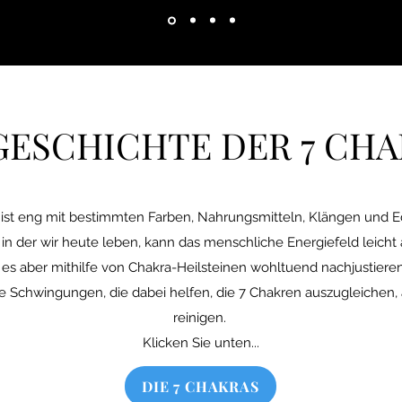
In den Warenkorb
In den Warenkorb
In den Warenkorb
In den Warenkorb
In den Warenkorb
Nicht verfügbar
GESCHICHTE DER 7 CH
 ist eng mit bestimmten Farben, Nahrungsmitteln, Klängen und 
, in der wir heute leben, kann das menschliche Energiefeld leich
es aber mithilfe von Chakra-Heilsteinen wohltuend nachjustieren
 Schwingungen, die dabei helfen, die 7 Chakren auszugleichen, 
reinigen.
Klicken Sie unten...
DIE 7 CHAKRAS