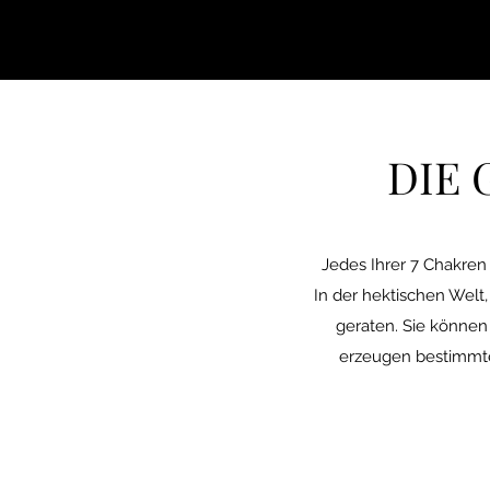
Preis
39,90 €
In den Warenkorb
In den Warenkorb
In den Warenkorb
DIE 
Jedes Ihrer 7 Chakren
In der hektischen Welt
geraten. Sie können 
erzeugen bestimmte