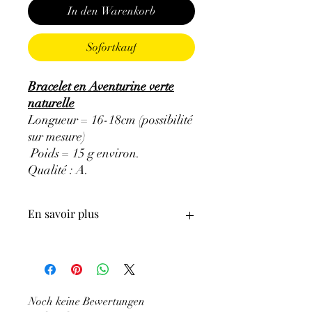
In den Warenkorb
Sofortkauf
Bracelet en Aventurine verte
naturelle
Longueur = 16-18cm (possibilité
sur mesure)
Poids = 15 g environ.
Qualité : A.
En savoir plus
GÉNÉRALITÉS
:
•
Couleurs
:
vert avec des inclusions de
mica
•
Provenances
:
Brésil, Inde, Russie
Noch keine Bewertungen
(Oural)