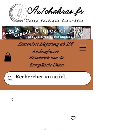
Kostenlose Lieferung ab 15€
Einkaufswert
Frankreich und die
Europäische Union