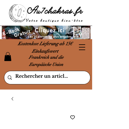
Kostenlose Lieferung ab 15€
Einkaufswert
Frankreich und die
Europäische Union