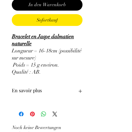
In den Warenkorb
Sofortkauf
Bracelet en Jaspe dalmatien
naturelle
Longueur = 16-18cm (possibilité
sur mesure)
Poids = 15 g environ.
Qualité : AB
.
En savoir plus
ATTENTION, l'utilisation des
Minéraux en Lithothérapie n'exclut en
aucun cas la poursuite d'un traitement
médical et la consultation d'un médecin.
Noch keine Bewertungen
C'est un complément.