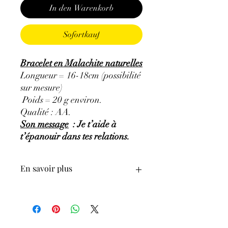
In den Warenkorb
Sofortkauf
Bracelet en Malachite naturelles
Longueur = 16-18cm (possibilité
sur mesure)
Poids = 20 g environ.
Qualité : AA.
Son message
: Je t’aide à
t’épanouir dans tes relations.
En savoir plus
GÉNÉRALITÉS
:
•
Couleurs
:
vert clair à vert très foncé.
•
Provenances
:
Congo.
•
Chakras
:
chakra principal : Cœur, et