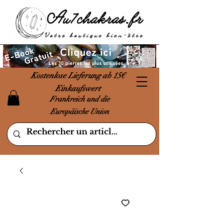
Kostenlose Lieferung ab 15€
Einkaufswert
Frankreich und die
Europäische Union