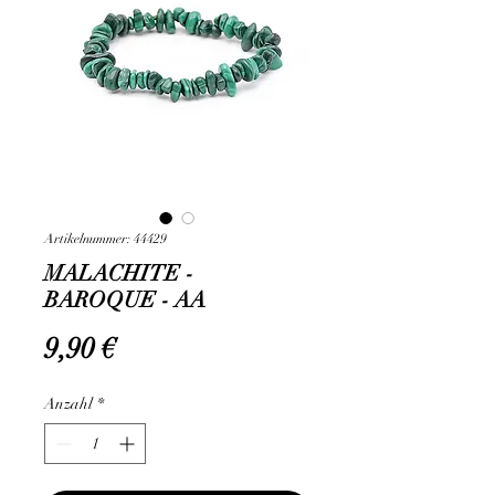
Artikelnummer: 44429
MALACHITE -
BAROQUE - AA
Preis
9,90 €
Anzahl
*