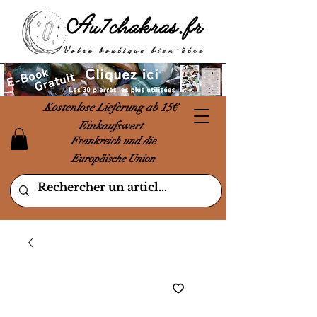
Kostenlose Lieferung ab 15€
Einkaufswert
Frankreich und die
Europäische Union