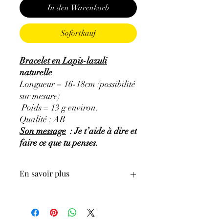
In den Warenkorb
Sofortkauf
Bracelet en Lapis-lazuli
naturelle
Longueur = 16-18cm (possibilité
sur mesure)
Poids = 13 g environ.
Qualité : AB
Son message
: Je t’aide à dire et
faire ce que tu penses.
En savoir plus
GÉNÉRALITÉS
:
•
Couleurs
:
plusieurs nuances de bleu,
bleu indigo à bleu violet.