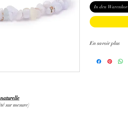
In den Warenkor
En savoir plus
ATTENTION, l'utilisa
n'exclut en aucun cas l
la consultation d'un m
naturelle
té sur mesure)