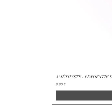
AMÉTHYSTE - PENDENTIF D
Preis
9,90 €