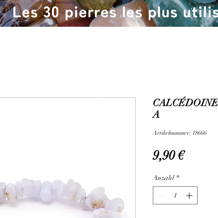
CALCÉDOINE 
A
Artikelnummer: 18666
Preis
9,90 €
Anzahl
*