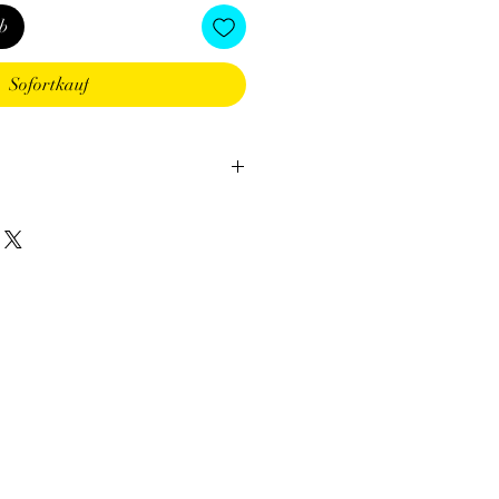
b
Sofortkauf
tion des Minéraux en Lithothérapie
a poursuite d'un traitement médical et
édecin. C'est un complément.