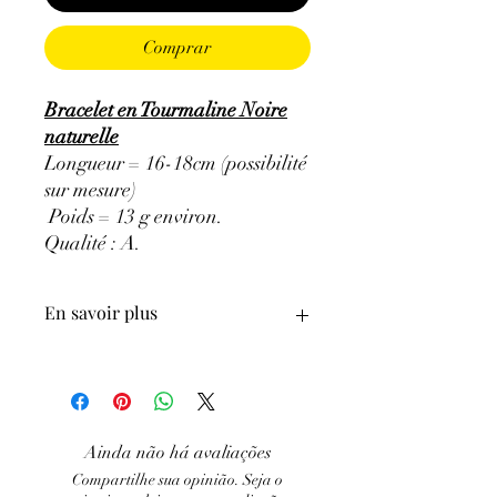
Comprar
Bracelet en Tourmaline Noire
naturelle
Longueur = 16-18cm (possibilité
sur mesure)
Poids = 13 g environ.
Qualité : A
.
En savoir plus
ATTENTION, l'utilisation des
Minéraux en Lithothérapie n'exclut en
aucun cas la poursuite d'un traitement
médical et la consultation d'un médecin.
Ainda não há avaliações
C'est un complément.
Compartilhe sua opinião. Seja o