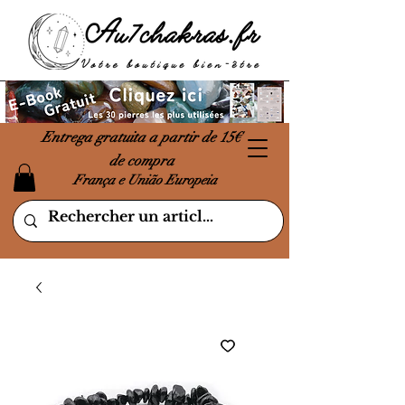
Entrega gratuita a partir de 15€
de compra
França e União Europeia