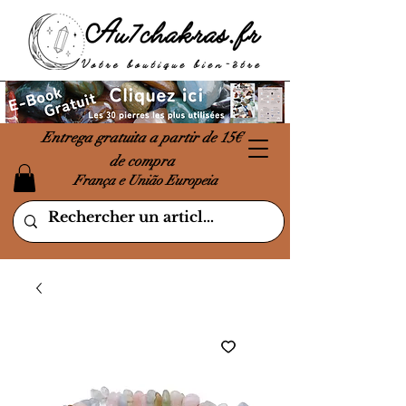
Entrega gratuita a partir de 15€
de compra
França e União Europeia