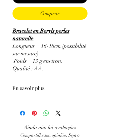
Comprar
Bracelet en Beryls perles
naturelle
Longueur = 16-18cm (possibilité
sur mesure)
Poids = 13 g environ.
Qualité : AA
.
En savoir plus
ATTENTION, l'utilisation des
Minéraux en Lithothérapie n'exclut en
aucun cas la poursuite d'un traitement
Ainda não há avaliações
médical et la consultation d'un médecin.
Compartilhe sua opinião. Seja o
C'est un complément