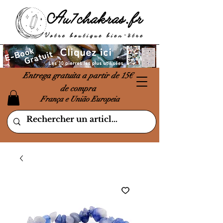
Entrega gratuita a partir de 15€
de compra
França e União Europeia