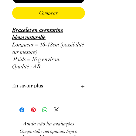
Comprar
Bracelet en aventurine
bleue naturelle
Longueur = 16-18cm (possibilité
sur mesure)
Poids = 16 g environ.
Qualité : AB.
En savoir plus
GÉNÉRALITÉS
:
•
Couleurs
:
Orange.
•
Provenances
:
Brésil.
•
Chakras
: Frontal, Cœur.
Ainda não há avaliações
•
Signes Astrologiques
: Sagittaire,
Compartilhe sua opinião. Seja o
Taureau, Cancer