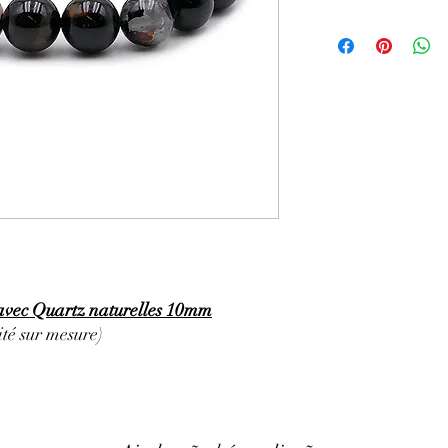
ATTENTION, l'utilisa
n'exclut en aucun cas l
la consultation d'un m
avec Quartz naturelles 10mm
té sur mesure)