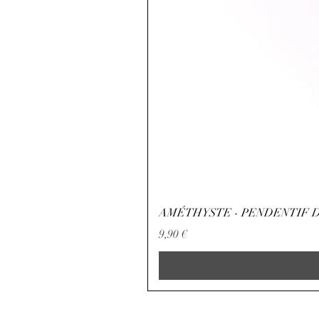
AMÉTHYSTE - PENDENTIF D
Preço
9,90 €