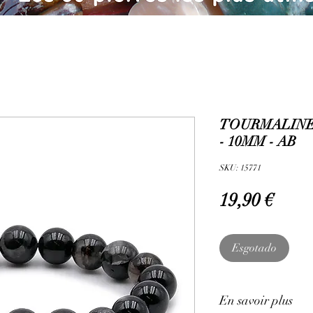
TOURMALINE
- 10MM - AB
SKU: 15771
Preç
19,90 €
Esgotado
En savoir plus