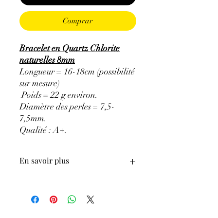
Comprar
Bracelet en Quartz Chlorite
naturelles 8mm
Longueur = 16-18cm (possibilité
sur mesure)
Poids = 22 g environ.
Diamètre des perles = 7,5-
7,5mm.
Qualité : A+.
En savoir plus
ATTENTION, l'utilisation des
Minéraux en Lithothérapie n'exclut en
aucun cas la poursuite d'un traitement
médical et la consultation d'un médecin.