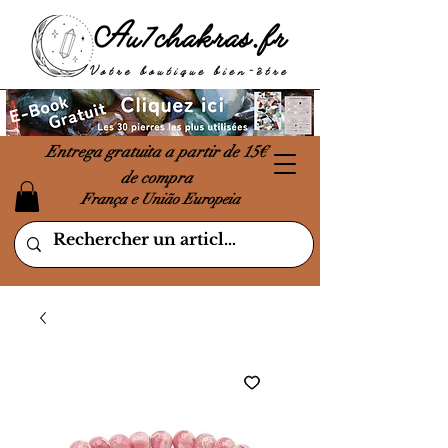
Entrega gratuita a partir de 15€
de compra
França e União Europeia