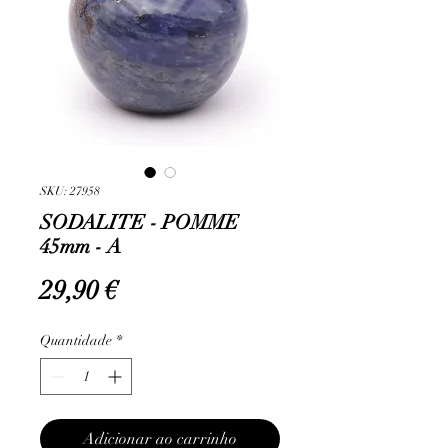
SKU: 27958
SODALITE - POMME
45mm - A
Preço
29,90 €
Quantidade
*
Adicionar ao carrinho