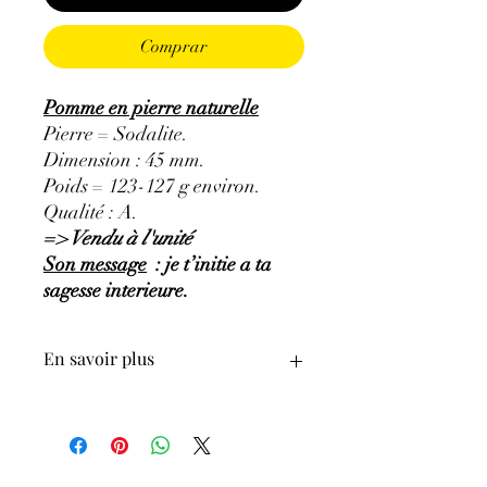
Comprar
Pomme en pierre naturelle
Pierre = Sodalite.
Dimension : 45 mm.
Poids = 123-127 g environ.
Qualité : A.
=> Vendu à l'unité
Son message
: je t’initie a ta
sagesse interieure.
En savoir plus
GÉNÉRALITÉS
:
•
Couleurs
:
bleu à bleu foncé, bleu-gris,
bleu-violacé.
•
Provenances
:
Brésil.