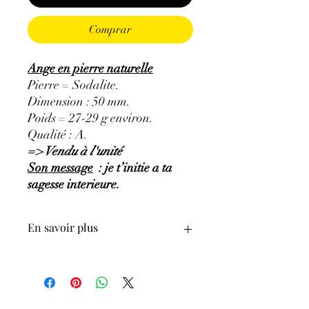
Comprar
Ange en pierre naturelle
Pierre = Sodalite.
Dimension : 50 mm.
Poids = 27-29 g environ.
Qualité : A.
=> Vendu à l'unité
Son message
: je t’initie a ta
sagesse interieure.
En savoir plus
GÉNÉRALITÉS
:
•
Couleurs
:
bleu à bleu foncé, bleu-gris,
bleu-violacé.
•
Provenances
:
Brésil.