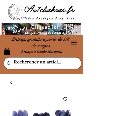
Entrega gratuita a partir de 15€
de compra
França e União Europeia