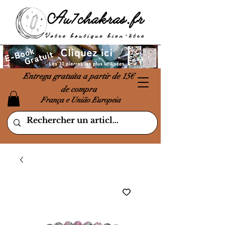
Entrega gratuita a partir de 15€
de compra
França e União Europeia