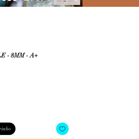
 - 8MM - A+
o
rinho