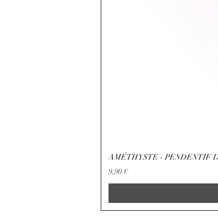
AMÉTHYSTE - PENDENTIF D
Preço
9,90 €