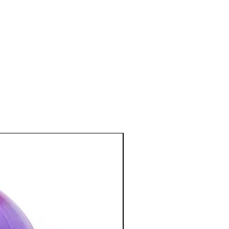
s, calme la fièvre.
e et émotionnel
:
ts émotionnels, les chagrins, en
 sérénité.
 et la communication lorsque l’on a
lque chose.
é pour avoir ce dont nous avons
 être bien dans notre peau.
ssources nécessaires financières et
er de l’avant.
tion des Minéraux en Lithothérapie
a poursuite d'un traitement médical et
édecin. C'est un complément.