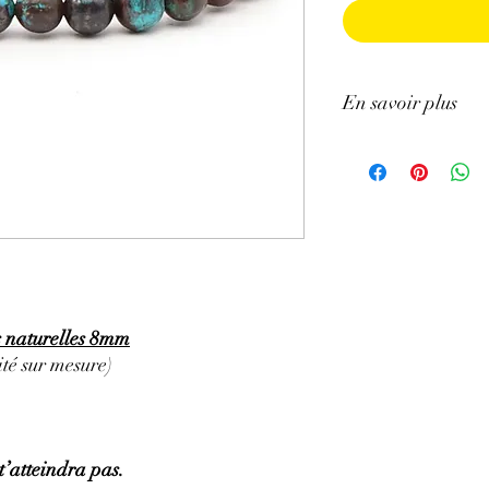
En savoir plus
GÉNÉRALITÉS
:
•
Couleurs
:
Bleu turquo
•
Provenances
:
Congo
•
Chakras
:
Gorge, cœur
•
Signes Astrologiques
PROPRIÉTÉS
:
⇒
Sur le plan physiqu
• Aide à lutter contre l
bronchite, la trachéite.
s naturelles 8mm
• Lutte contre les doule
té sur mesure)
chaleur dues à la méno
anti-inflammatoire.
• Soulage les cystites, 
articulaires.
t’atteindra pas.
• Aide à la coordinatio