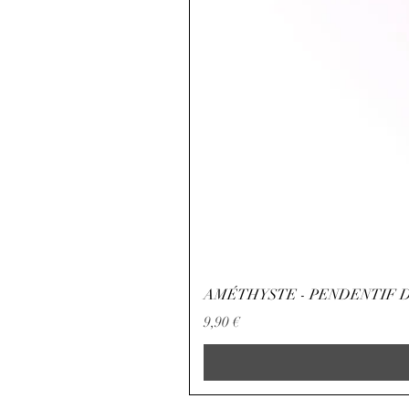
AMÉTHYSTE - PENDENTIF D
Preço
9,90 €