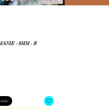
ANIE - 8MM - B
o
rinho