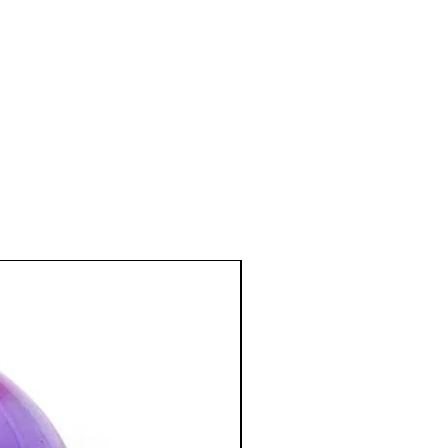
pareil circulatoire et le système
.
u système cellulaire et du squelette.
ion des sutures.
phrétiques et les calculs biliaires.
ue
:
ctive.
s en cas de blessure émotionnelle.
ents d’amour, de dévouement et de
lité émotionnelle.
 à être moins irritable.
:
ance.
l’âme sur le plan spirituel et favorise
uscite des rêves intuitifs.
 de paix.
tion des Minéraux en Lithothérapie
a poursuite d'un traitement médical et
édecin. C'est un complément