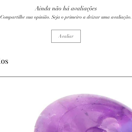
• Fortifie le cœur, l’ap
Ainda não há avaliações
nerveux.
• Atténue les migraines
Compartilhe sua opinião. Seja o primeiro a deixar uma avaliação.
• Rétablit l’équilibre d
• Accélère la cicatrisat
• Guérit les coliques né
Avaliar
⇒
Sur le plan psychiq
• Harmonise la vie affe
• Renouvelle les pensée
• Développe les sentim
dos
courage
• Lutte contre l’instabi
• Suscite l’éveil et aide
⇒
Sur le plan spirituel
• Favorise l’autosuffis
• Aide à l’ouverture de 
la méditation
• Placé sur le front, il s
• Procure un sentiment
ATTENTION, l'utilisa
n'exclut en aucun cas l
la consultation d'un m