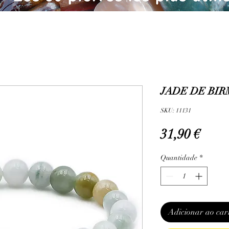
JADE DE BIRM
SKU: 11131
Preç
31,90 €
Quantidade
*
Adicionar ao car