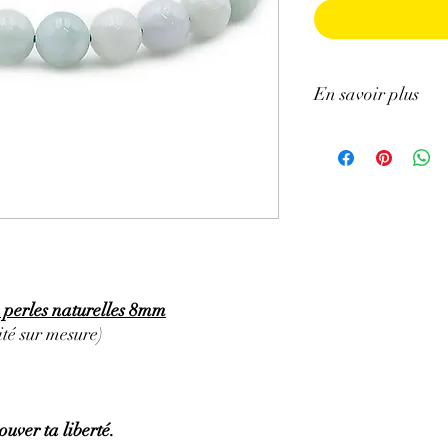
En savoir plus
GÉNÉRALITÉS
:
•
Couleurs
:
Vert, bleu-
•
Provenances
:
Birma
•
Chakras
:
Chakra sac
chakra du plexus solai
•
Signes astrologiques
•
Symbolique
:
Honnêtet
symbole de la réussite m
26 ans de mariage : No
 perles naturelles 8mm
PROPRIÉTÉS
:
té sur mesure)
⇒
Sur le plan physiqu
• Purifie les organes et
• Favorise la grossesse
pas.
ouver ta liberté.
• Limite les problèmes