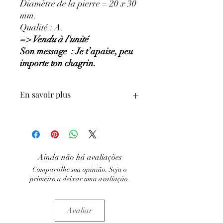
Diamètre de la pierre = 20 x 30
mm.
Qualité : A.
=> Vendu à l'unité
Son message
: Je t’apaise, peu
importe ton chagrin.
En savoir plus
GÉNÉRALITÉS
:
•
Couleurs
:
rose, pourpre clair à foncé.
•
Provenances
:
Brésil.
•
Chakras
:
Cœur.
Ainda não há avaliações
•
Signes Astrologiques
:
Taureau,
Compartilhe sua opinião. Seja o
Balance, Poissons.
primeiro a deixar uma avaliação.
•
Étymologie
:
il est appelé aussi 'Rubis
de bohème'.
•
Symbolique
:
Amour, Tendresse et Paix
Avaliar
infinie.
PROPRIÉTÉS
: