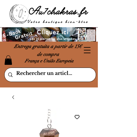
Entrega gratuita a partir de 15€
de compra
França e União Europeia