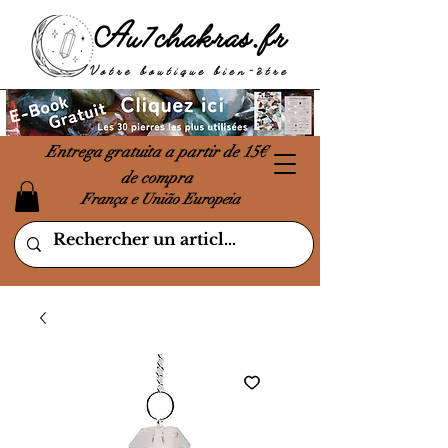
Entrega gratuita a partir de 15€
de compra
França e União Europeia