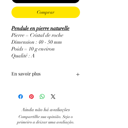
Comprar
Pendule en pierre naturelle
Pierre = Cristal de roche
Dimension : 40 - 50 mm
Poids = 10 g environ
Qualité : A
En savoir plus
GÉNÉRALITÉS
:
•
Couleurs
:
incolore et transparent.
•
Provenances
:
Brésil.
Ainda não há avaliações
Compartilhe sua opinião. Seja o
•
Signes Astrologiques
:
tous les signes,
primeiro a deixar uma avaliação.
mais en particulier pour le Taureau et la