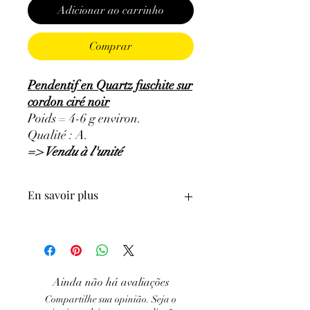
Adicionar ao carrinho
Comprar
Pendentif en Quartz fuschite sur
cordon ciré noir
Poids = 4-6 g environ.
Qualité : A.
=> Vendu à l'unité
En savoir plus
ATTENTION, l'utilisation des
Minéraux en Lithothérapie n'exclut en
aucun cas la poursuite d'un traitement
médical et la consultation d'un médecin.
Ainda não há avaliações
C'est un complément.
Compartilhe sua opinião. Seja o