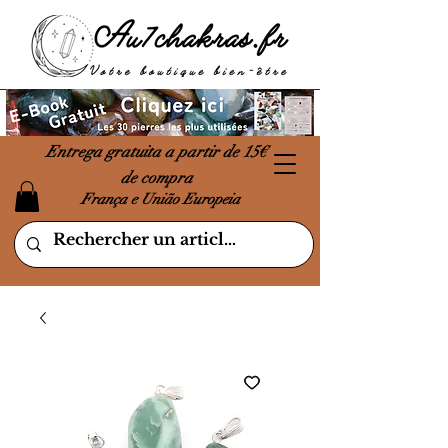
Entrega gratuita a partir de 15€
de compra
França e União Europeia