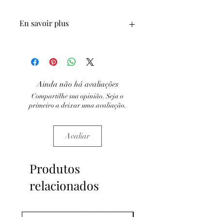
En savoir plus
ATTENTION, l'utilisation des
Minéraux en Lithothérapie n'exclut en
aucun cas la poursuite d'un traitement
médical et la consultation d'un médecin.
Ainda não há avaliações
C'est un complément
Compartilhe sua opinião. Seja o
primeiro a deixar uma avaliação.
Avaliar
Produtos
relacionados