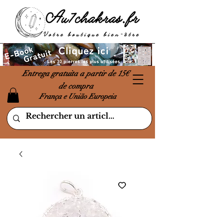
Entrega gratuita a partir de 15€
de compra
França e União Europeia