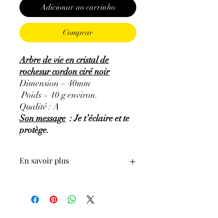
Adicionar ao carrinho
Comprar
Arbre de vie en cristal de
rochesur cordon ciré noir
Dimension = 40mm
Poids = 10 g environ.
Qualité : A
Son message
: Je t’éclaire et te
protège.
En savoir plus
GÉNÉRALITÉS
:
•
Couleurs
:
incolore et transparent.
•
Provenances
:
Brésil.