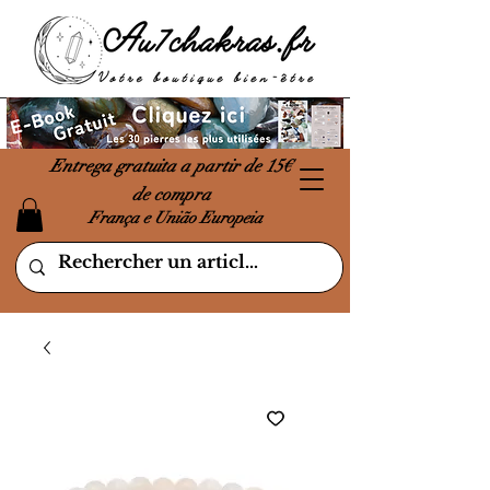
Entrega gratuita a partir de 15€
de compra
França e União Europeia