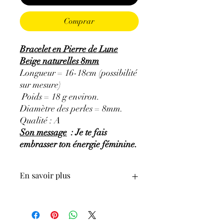
Comprar
Bracelet en Pierre de Lune
Beige naturelles 8mm
Longueur = 16-18cm (possibilité
sur mesure)
Poids = 18 g environ.
Diamètre des perles = 8mm.
Qualité : A
Son message
: Je te fais
embrasser ton énergie féminine.
En savoir plus
GÉNÉRALITÉS
:
•
Couleurs
:
blanc, brunâtre, jaune-
orange, reflets bleutés, incolore.