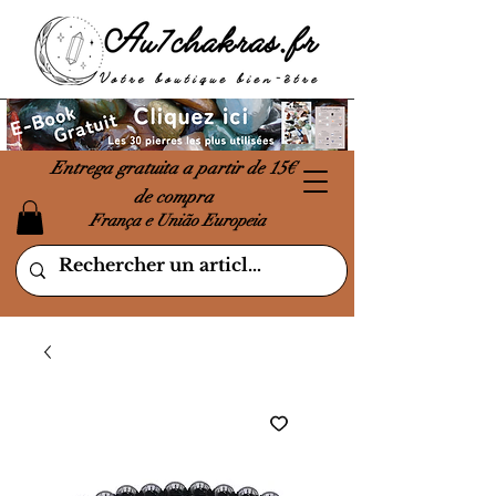
Entrega gratuita a partir de 15€
de compra
França e União Europeia