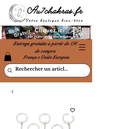
Entrega gratuita a partir de 15€
de compra
França e União Europeia