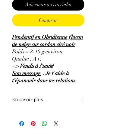
Adicionar ao carrinho
Comprar
Pendentif en Obsidienne flocon
de neige sur cordon ciré noir
Poids = 8-10 g environ.
Qualité : A+.
=> Vendu à l'unité
Son message
: Je t’aide à
t’épanouir dans tes relations.
En savoir plus
GÉNÉRALITÉS
:
•
Couleur
:
Noire mouchetée de blanc.
•
Provenances
: USA.