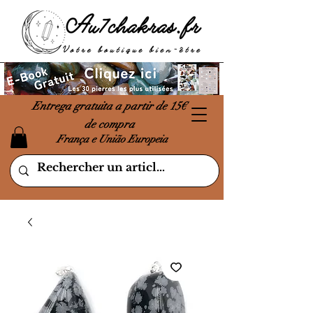
Entrega gratuita a partir de 15€
de compra
França e União Europeia