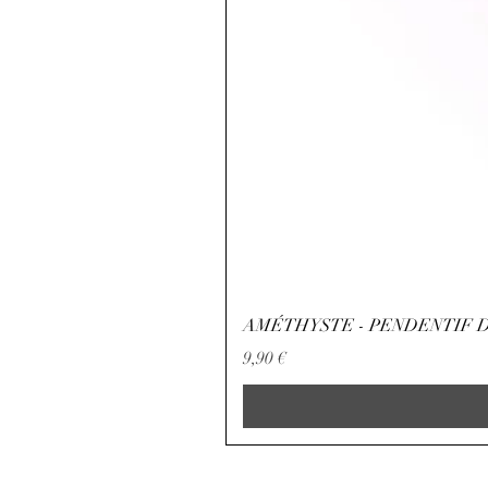
AMÉTHYSTE - PENDENTIF D
Preço
9,90 €