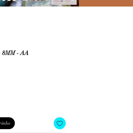
 8MM - AA
o
rinho