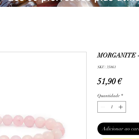
MORGANITE -
SKU: 35861
Preç
51,90 €
Quantidade
*
Adicionar ao car