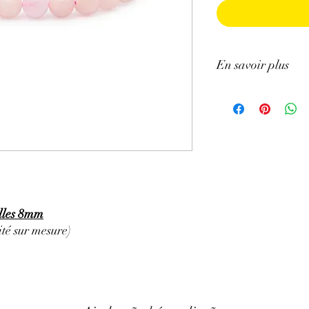
En savoir plus
ATTENTION, l'utilisa
n'exclut en aucun cas l
la consultation d'un m
lles 8mm
té sur mesure)